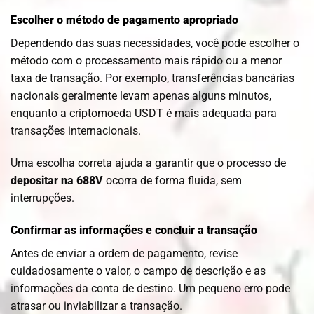
Escolher o método de pagamento apropriado
Dependendo das suas necessidades, você pode escolher o
método com o processamento mais rápido ou a menor
taxa de transação. Por exemplo, transferências bancárias
nacionais geralmente levam apenas alguns minutos,
enquanto a criptomoeda USDT é mais adequada para
transações internacionais.
Uma escolha correta ajuda a garantir que o processo de
depositar na 688V
ocorra de forma fluida, sem
interrupções.
Confirmar as informações e concluir a transação
Antes de enviar a ordem de pagamento, revise
cuidadosamente o valor, o campo de descrição e as
informações da conta de destino. Um pequeno erro pode
atrasar ou inviabilizar a transação.