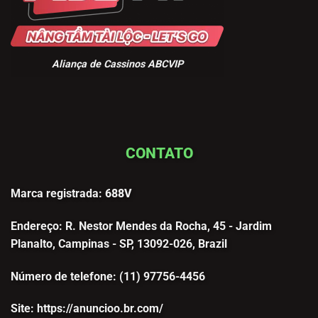
Aliança de Cassinos ABCVIP
CONTATO
Marca registrada:
688V
Endereço: R. Nestor Mendes da Rocha, 45 - Jardim
Planalto, Campinas - SP, 13092-026, Brazil
Número de telefone: (11) 97756-4456
Site:
https://anuncioo.br.com/