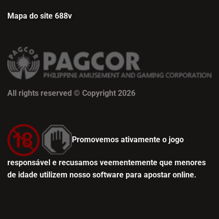
Mapa do site 688v
All rights reserved © Copyright 2026
Promovemos ativamente o jogo
responsável e recusamos veementemente que menores
de idade utilizem nosso software para apostar online.