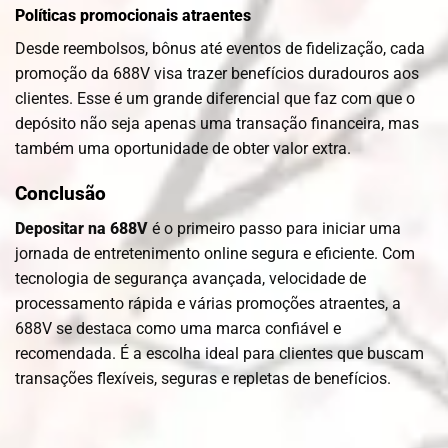
Políticas promocionais atraentes
Desde reembolsos, bônus até eventos de fidelização, cada
promoção da 688V visa trazer benefícios duradouros aos
clientes. Esse é um grande diferencial que faz com que o
depósito não seja apenas uma transação financeira, mas
também uma oportunidade de obter valor extra.
Conclusão
Depositar na 688V
é o primeiro passo para iniciar uma
jornada de entretenimento online segura e eficiente. Com
tecnologia de segurança avançada, velocidade de
processamento rápida e várias promoções atraentes, a
688V se destaca como uma marca confiável e
recomendada. É a escolha ideal para clientes que buscam
transações flexíveis, seguras e repletas de benefícios.