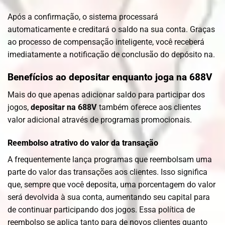
Após a confirmação, o sistema processará
automaticamente e creditará o saldo na sua conta. Graças
ao processo de compensação inteligente, você receberá
imediatamente a notificação de conclusão do depósito na.
Benefícios ao depositar enquanto joga na 688V
Mais do que apenas adicionar saldo para participar dos
jogos,
depositar na 688V
também oferece aos clientes
valor adicional através de programas promocionais.
Reembolso atrativo do valor da transação
A frequentemente lança programas que reembolsam uma
parte do valor das transações aos clientes. Isso significa
que, sempre que você deposita, uma porcentagem do valor
será devolvida à sua conta, aumentando seu capital para
de continuar participando dos jogos. Essa política de
reembolso se aplica tanto para de novos clientes quanto