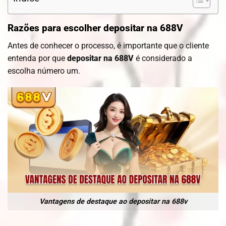
Razões para escolher depositar na 688V
Antes de conhecer o processo, é importante que o cliente
entenda por que
depositar na 688V
é considerado a
escolha número um.
Vantagens de destaque ao depositar na 688v