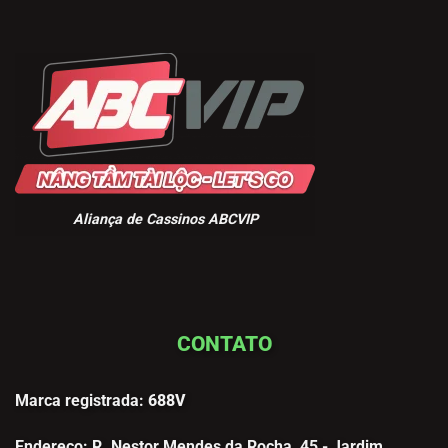
Aliança de Cassinos ABCVIP
CONTATO
Marca registrada:
688V
Endereço: R. Nestor Mendes da Rocha, 45 - Jardim