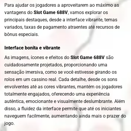
Para ajudar os jogadores a aproveitarem ao máximo as
vantagens do
Slot Game 688V
, vamos explorar os
principais destaques, desde a interface vibrante, temas
variados, taxas de pagamento atraentes até recursos de
bônus especiais.
Interface bonita e vibrante
As imagens, ícones e efeitos do
Slot Game 688V
são
cuidadosamente projetados, proporcionando uma
sensação imersiva, como se você estivesse girando os
rolos em um cassino real. Cada detalhe, desde os sons
envolventes até as cores vibrantes, mantém os jogadores
totalmente engajados, oferecendo uma experiência
autêntica, emocionante e visualmente deslumbrante. Além
disso, a fluidez da interface permite que até os iniciantes
naveguem facilmente, aumentando ainda mais o prazer do
jogo.