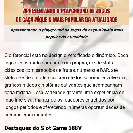
Apresentando o playground de jogos de caça-níqueis mais
popular da atualidade
O diferencial está no design diversificado e dinâmico. Cada
jogo é construído com um tema próprio, desde slots
clássicos com símbolos de frutas, números e BAR, até
slots de vídeo modernos, com efeitos sonoros envolventes,
gráficos nítidos e histórias cativantes que acompanham
cada rodada. Essa variedade garante uma experiência de
jogo imersiva, mantendo os jogadores entretidos por
longos períodos e oferecendo inúmeras oportunidades de
prêmios emocionantes.
Destaques do Slot Game 688V