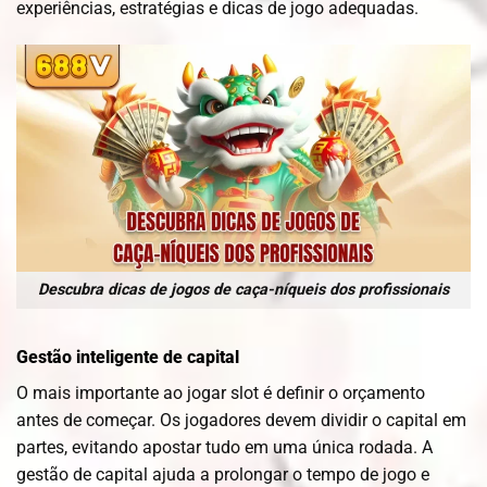
experiências, estratégias e dicas de jogo adequadas.
Descubra dicas de jogos de caça-níqueis dos profissionais
Gestão inteligente de capital
O mais importante ao jogar slot é definir o orçamento
antes de começar. Os jogadores devem dividir o capital em
partes, evitando apostar tudo em uma única rodada. A
gestão de capital ajuda a prolongar o tempo de jogo e