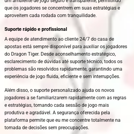
um ambiente de jogo seguro e transparente, permitindo
que os jogadores se concentrem em suas estratégias e
aproveitem cada rodada com tranquilidade.
Suporte rápido e profissional
A equipe de atendimento ao cliente 24/7 do casa de
apostas está sempre disponível para auxiliar os jogadores
do Dragon Tiger. Desde aconselhamento estratégico,
esclarecimento de dúvidas até suporte técnico, todos os
problemas são resolvidos rapidamente, garantindo uma
experiência de jogo fluida, eficiente e sem interrupções.
Além disso, o suporte personalizado ajuda os novos
jogadores a se familiarizarem rapidamente com as regras
e estratégias, tornando cada sessão de jogo mais
produtiva e agradável. A segurança oferecida pela
plataforma permite que eu me concentre totalmente na
tomada de decisões sem preocupações.