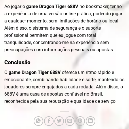
Ao jogar o
game Dragon Tiger 688V
no bookmaker, tenho
a experiência de uma versão online prática, podendo jogar
a qualquer momento, sem limitações de horário ou local.
Além disso, o sistema de segurança e o suporte
profissional permitem que eu jogue com total
tranquilidade, concentrando-me na experiência sem
preocupações com informações pessoais ou apostas.
Conclusão
O
game Dragon Tiger 688V
oferece um ritmo rápido e
emocionante, combinando habilidade e sorte, mantendo os
jogadores sempre engajados a cada rodada. Além disso, o
688V é uma casa de apostas confiável no Brasil,
reconhecida pela sua reputação e qualidade de serviço.