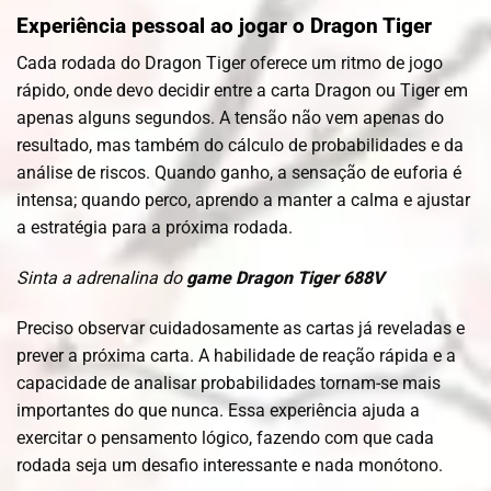
Experiência pessoal ao jogar o Dragon Tiger
Cada rodada do Dragon Tiger
oferece um ritmo de jogo
rápido, onde devo decidir entre a carta Dragon ou Tiger em
apenas alguns segundos. A tensão não vem apenas do
resultado, mas também do cálculo de probabilidades e da
análise de riscos. Quando ganho, a sensação de euforia é
intensa; quando perco, aprendo a manter a calma e ajustar
a estratégia para a próxima rodada.
Sinta a adrenalina do
game Dragon Tiger 688V
Preciso observar cuidadosamente as cartas já reveladas e
prever a próxima carta. A habilidade de reação rápida e a
capacidade de analisar probabilidades tornam-se mais
importantes do que nunca. Essa experiência ajuda a
exercitar o pensamento lógico, fazendo com que cada
rodada seja um desafio interessante e nada monótono.