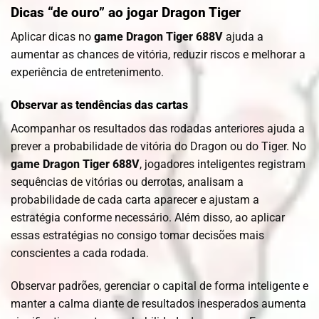
Dicas “de ouro” ao jogar Dragon Tiger
Aplicar dicas no
game Dragon Tiger 688V
ajuda a
aumentar as chances de vitória, reduzir riscos e melhorar a
experiência de entretenimento.
Observar as tendências das cartas
Acompanhar os resultados das rodadas anteriores ajuda a
prever a probabilidade de vitória do Dragon ou do Tiger. No
game Dragon Tiger 688V
, jogadores inteligentes registram
sequências de vitórias ou derrotas, analisam a
probabilidade de cada carta aparecer e ajustam a
estratégia conforme necessário. Além disso, ao aplicar
essas estratégias no consigo tomar decisões mais
conscientes a cada rodada.
Observar padrões, gerenciar o capital de forma inteligente e
manter a calma diante de resultados inesperados aumenta