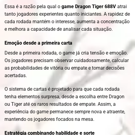
Essa é a razão pela qual o
game Dragon Tiger 688V
atrai
tanto jogadores experientes quanto iniciantes. A rapidez de
cada rodada mantém o interesse, aumenta a concentração
e melhora a capacidade de analisar cada situação.
Emoção desde a primeira carta
Desde a primeira rodada, o game
já cria tensão e emoção.
Os jogadores precisam observar cuidadosamente, calcular
as probabilidades de vitória ou empate e tomar decisões
acertadas.
O sistema de cartas é projetado para que cada rodada
tenha elementos surpresa, desde a escolha entre Dragon
ou Tiger até os raros resultados de empate. Assim, a
experiência do game permanece sempre nova e atraente,
mantendo os jogadores focados na mesa.
Estratégia combinando habilidade e sorte