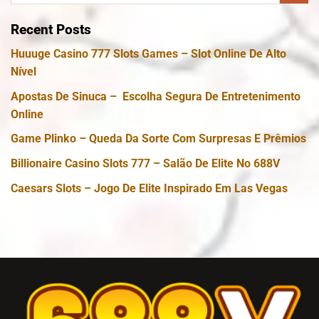
Recent Posts
Huuuge Casino 777 Slots Games – Slot Online De Alto
Nível
Apostas De Sinuca – Escolha Segura De Entretenimento
Online
Game Plinko – Queda Da Sorte Com Surpresas E Prêmios
Billionaire Casino Slots 777 – Salão De Elite No 688V
Caesars Slots – Jogo De Elite Inspirado Em Las Vegas